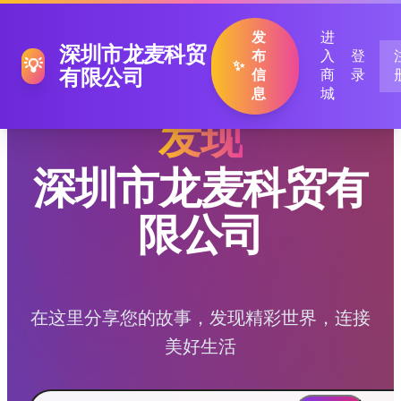
发
进
深圳市龙麦科贸
布
入
登
💡
✨
有限公司
信
商
录
息
城
发现
深圳市龙麦科贸有
限公司
在这里分享您的故事，发现精彩世界，连接
美好生活